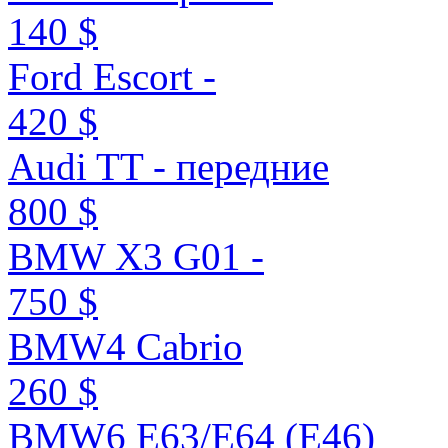
140 $
Ford Escort -
420 $
Audi TT - передние
800 $
BMW X3 G01 -
750 $
BMW4 Cabrio
260 $
BMW6 E63/E64 (E46)