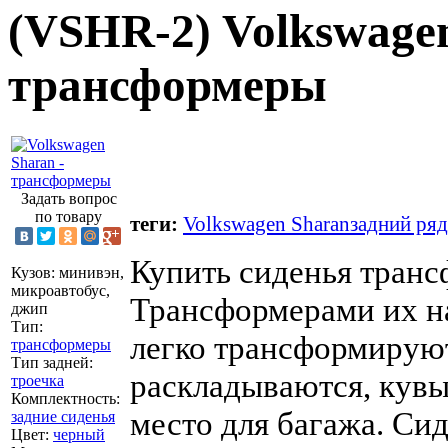
(
VSHR-2
) Volkswage
трансформеры
Задать вопрос
по товару
теги:
Volkswagen Sharan
задний ряд
Купить сиденья транс
Кузов
:
минивэн,
микроавтобус,
Трансформерами их н
джип
Тип
:
легко трансформируют
трансформеры
Тип задней
:
раскладываются, кув
троечка
Комплектность
:
место для багажа. Си
задние сиденья
Цвет
:
черный