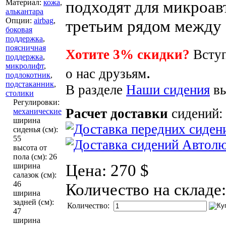
подходят для микроав
Материал
:
кожа
,
алькантара
Опции
:
airbag
,
третьим рядом между
боковая
поддержка
,
поясничная
Хотите 3% скидки?
Вступ
поддержка
,
микролифт
,
.
о нас друзьям
подлокотник
,
подстаканник
,
В разделе
Наши сидения
вы
столики
Регулировки
:
Расчет доставки
сидений:
механические
ширина
сиденья (см)
:
55
высота от
пола (см)
:
26
Цена:
270 $
ширина
салазок (см)
:
46
Количество на складе
ширина
задней (см)
:
Количество:
47
ширина