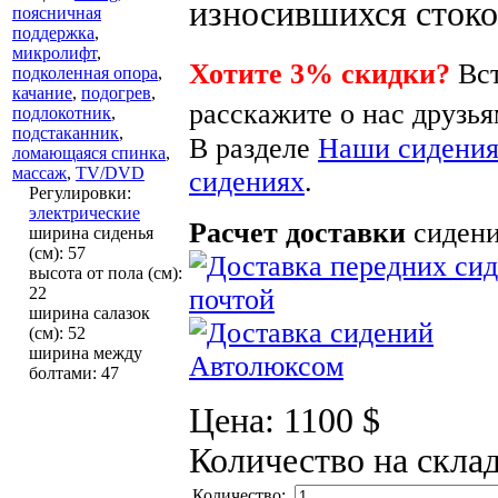
износившихся стоко
поясничная
поддержка
,
микролифт
,
Хотите 3% скидки?
Вст
подколенная опора
,
качание
,
подогрев
,
расскажите о нас друзья
подлокотник
,
подстаканник
,
В разделе
Наши сидени
ломающаяся спинка
,
массаж
,
TV/DVD
сидениях
.
Регулировки
:
электрические
Расчет доставки
сидени
ширина сиденья
(см)
:
57
высота от пола (см)
:
22
ширина салазок
(см)
:
52
ширина между
болтами
:
47
Цена:
1100 $
Количество на скла
Количество: