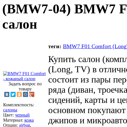
(
BMW7-04
) BMW7 F
салон
теги:
BMW7 F01 Comfort (Long
Купить салон (комп
(Long, TV) в отлич
состоит из пары пе
Задать вопрос по
ряда (диван, троечк
товару
сидений, карты и це
Комплектность
:
основном покупают 
салоны
Цвет
:
черный
джипов и микроавто
Материал
:
кожа
Опции
:
airbag
,