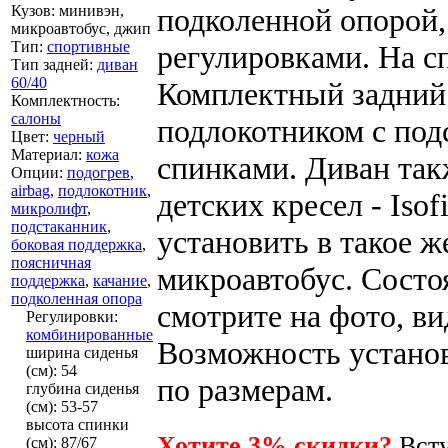
Кузов
:
минивэн,
подколенной опорой,
микроавтобус, джип
Тип
:
спортивные
регулировками. На с
Тип задней
:
диван
60/40
Комплектный задний
Комплектность
:
салоны
подлокотником с по
Цвет
:
черный
Материал
:
кожа
спинками. Диван так
Опции
:
подогрев
,
airbag
,
подлокотник
,
детских кресел - Iso
микролифт
,
подстаканник
,
установить в такое ж
боковая поддержка
,
поясничная
микроавтобус. Состо
поддержка
,
качание
,
подколенная опора
смотрите на фото, ви
Регулировки
:
комбинированные
Возможность установ
ширина сиденья
(см)
:
54
по размерам.
глубина сиденья
(см)
:
53-57
высота спинки
Хотите 3% скидки?
Всту
(см)
:
87/67