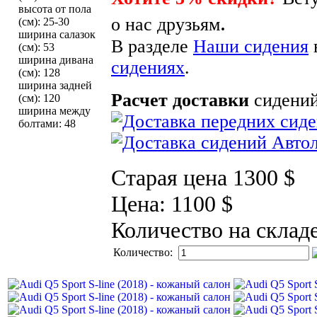
высота от пола
.
о нас друзьям
(см)
:
25-30
ширина салазок
В разделе
Наши сидения
(см)
:
53
ширина дивана
сидениях
.
(см)
:
128
ширина задней
Расчет доставки
сидений
(см)
:
120
ширина между
болтами
:
48
Старая цена
1300 $
Цена:
1100 $
Количество на склад
Количество: