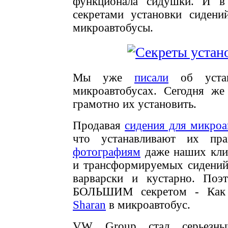
функционала сидушки. И в
секретами установки сиден
микроавтобусы.
Мы уже
писали
об устан
микроавтобусах. Сегодня ж
грамотно их установить.
Продавая
сидения для микроа
что устанавливают их пр
фотографиям
даже наших клие
и трансформируемых сидени
варварски и кустарно. Поэ
БОЛЬШИМ секретом - Как 
Sharan
в микроавтобус.
VW Group стал серьезн