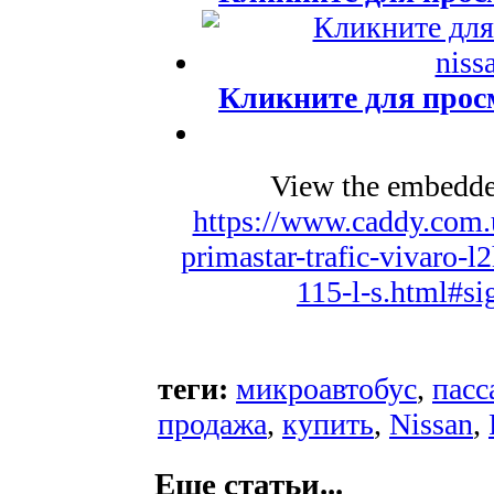
Кликните для прос
View the embedded
https://www.caddy.com.u
primastar-trafic-vivaro-
115-l-s.html#s
теги:
микроавтобус
,
пасс
продажа
,
купить
,
Nissan
,
Еще статьи...