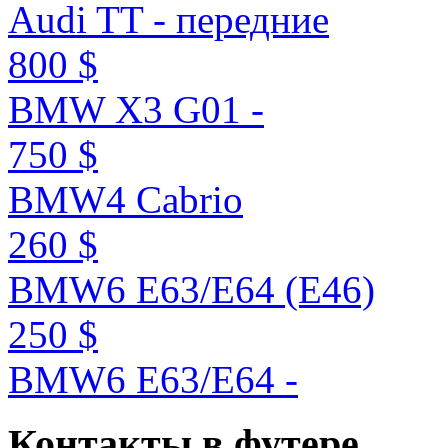
Audi TT - передние
800 $
BMW X3 G01 -
750 $
BMW4 Cabrio
260 $
BMW6 E63/E64 (E46)
250 $
BMW6 E63/E64 -
Контакты
в
футере