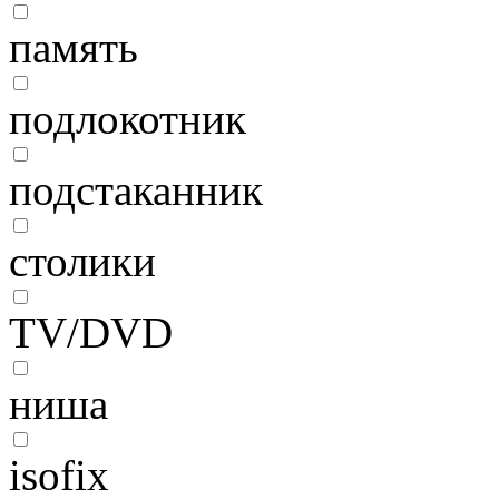
память
подлокотник
подстаканник
столики
TV/DVD
ниша
isofix