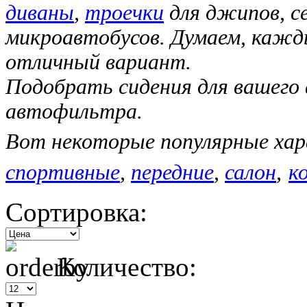
диваны
,
троечки
для джипов, се
микроавтобусов. Думаем, каж
отличный вариант.
Подобрать сидения для вашег
автофильтра.
Вот некоторые популярные ха
спортивные
,
передние
,
салон
,
к
Сортировка:
Количество: